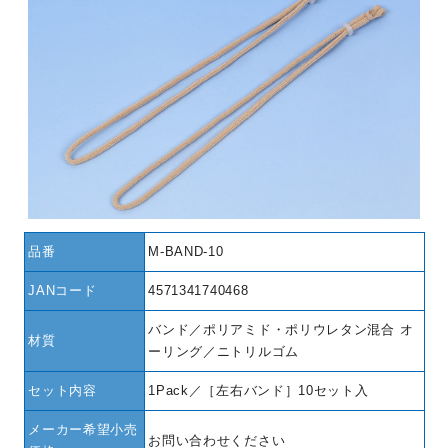
品番
M-BAND-10
JANコード
4571341740468
バンド／ポリアミド・ポリウレタン混合 オ
材質
ーリング／ニトリルゴム
セット内容
1Pack／［左右バンド］10セット入
メーカー希望小売
お問い合わせください