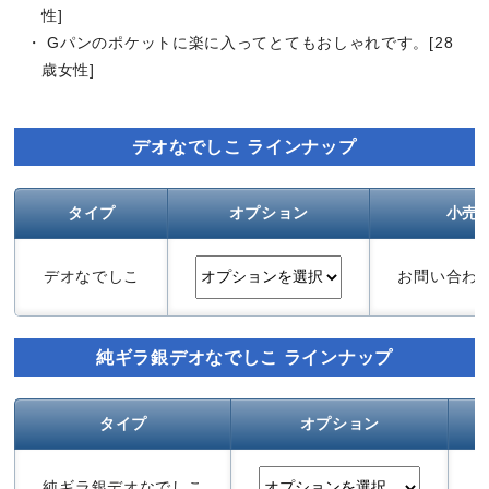
性]
・ Gパンのポケットに楽に入ってとてもおしゃれです。[28
歳女性]
デオなでしこ ラインナップ
タイプ
オプション
小売
デオなでしこ
お問い合わ
純ギラ銀デオなでしこ ラインナップ
タイプ
オプション
純ギラ銀デオなでしこ